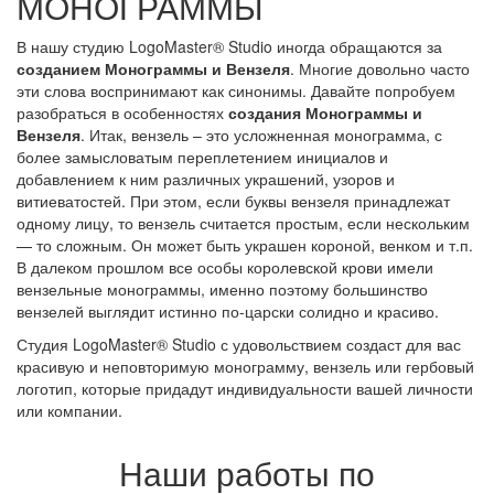
МОНОГРАММЫ
В нашу студию LogoMaster® Studio иногда обращаются за
созданием Монограммы и Вензеля
. Многие довольно часто
эти слова воспринимают как синонимы. Давайте попробуем
разобраться в особенностях
создания Монограммы и
Вензеля
. Итак, вензель – это усложненная монограмма, с
более замысловатым переплетением инициалов и
добавлением к ним различных украшений, узоров и
витиеватостей. При этом, если буквы вензеля принадлежат
одному лицу, то вензель считается простым, если нескольким
— то сложным. Он может быть украшен короной, венком и т.п.
В далеком прошлом все особы королевской крови имели
вензельные монограммы, именно поэтому большинство
вензелей выглядит истинно по-царски солидно и красиво.
Студия LogoMaster® Studio с удовольствием создаст для вас
красивую и неповторимую монограмму, вензель или гербовый
логотип, которые придадут индивидуальности вашей личности
или компании.
Наши работы по