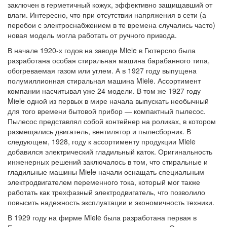
заключен в герметичный кожух, эффективно защищавший от
влаги. Интересно, что при отсутствии напряжения в сети (а
перебои с электроснабжением в те времена случались часто)
новая модель могла работать от ручного привода.
В начале 1920-х годов на заводе Miele в Гютерсло была
разработана особая стиральная машина барабанного типа,
обогреваемая газом или углем. А в 1927 году выпущена
полумиллионная стиральная машина Miele. Ассортимент
компании насчитывал уже 24 модели. В том же 1927 году
Miele одной из первых в мире начала выпускать необычный
для того времени бытовой прибор — компактный пылесос.
Пылесос представлял собой контейнер на роликах, в котором
размещались двигатель, вентилятор и пылесборник. В
следующем, 1928, году к ассортименту продукции Miele
добавился электрический гладильный каток. Оригинальность
инженерных решений заключалось в том, что стиральные и
гладильные машины Miele начали оснащать специальным
электродвигателем переменного тока, который мог также
работать как трехфазный электродвигатель, что позволило
повысить надежность эксплуатации и экономичность техники.
В 1929 году на фирме Miele была разработана первая в