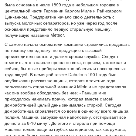
была основана в июле 1899 года в небольшом городке в
центральной части Германии Карлом Миле и Райнхардом
Цинканном. Предприятие начало свою деятельность с
выпуска молочных сепараторов, но уже через год после
основания представило первую стиральную машину,
получившую название Meteor.
С самого начала основатели компании стремились продавать
не технику-однодневку, но продукцию с высокой
производительностью и долгим сроком службы. Следует
отметить, что в начале прошлого века, впрочем, так же как и
сейчас, бытовые приборы заметно облегчали повседневных
труд людей. В немецкой газете Daheim в 1901 году был
опубликован рассказ женщины, которая в течение года
пользовалась стиральной машиной Miele и не представляла,
как она вообще обходилась без нее: «Раньше мне
приходилось нанимать прачку, которая вместе с моей
домработницей целый день занималась стиркой. Сегодня
домработница справляется со всем в одиночку всего лишь за
полдня. Машина, загруженная наполовину, отстирывает все
дочиста за 8-10 минут. До этого я стирала при помощи
машины только вещи из грубых материалов, так как думала,
что тонкое белье может порваться, но оказалось, что это не