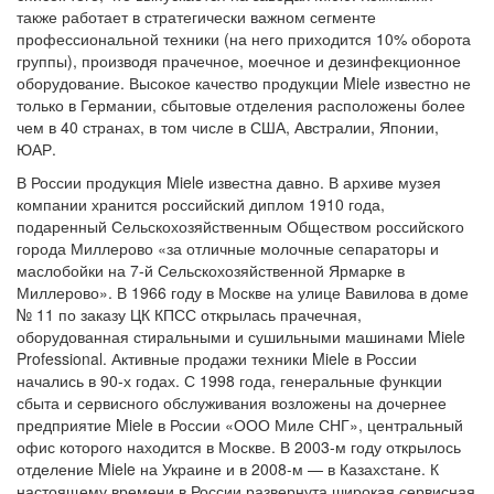
также работает в стратегически важном сегменте
профессиональной техники (на него приходится 10% оборота
группы), производя прачечное, моечное и дезинфекционное
оборудование. Высокое качество продукции Miele известно не
только в Германии, сбытовые отделения расположены более
чем в 40 странах, в том числе в США, Австралии, Японии,
ЮАР.
В России продукция Miele известна давно. В архиве музея
компании хранится российский диплом 1910 года,
подаренный Сельскохозяйственным Обществом российского
города Миллерово «за отличные молочные сепараторы и
маслобойки на 7-й Сельскохозяйственной Ярмарке в
Миллерово». В 1966 году в Москве на улице Вавилова в доме
№ 11 по заказу ЦК КПСС открылась прачечная,
оборудованная стиральными и сушильными машинами Miele
Professional. Активные продажи техники Miele в России
начались в 90-х годах. С 1998 года, генеральные функции
сбыта и сервисного обслуживания возложены на дочернее
предприятие Miele в России «ООО Миле СНГ», центральный
офис которого находится в Москве. В 2003-м году открылось
отделение Miele на Украине и в 2008-м — в Казахстане. К
настоящему времени в России развернута широкая сервисная