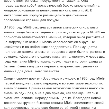
Европе электрическая посудомоечная машина. Она
представляла собой металлический бак, установленный на
мощное основание из цельнотянутых стальных труб. В
металлическом корпусе размещались две съемные
проволочные корзины для посуды.
В 1956 году Miele открыла эру автоматических стиральных
машин, когда была запущена в производство модель № 702 —
полностью автоматическая машина, которая была рассчитана
на загрузку 7 кг белья и могла использоваться в крупных
хозяйствах и на небольших предприятиях. Преимущества
полностью автоматического процесса стирки были отражены в
рекламе: «Достаточно одного нажатия на кнопку». А через два
года компания Miele открыла новую главу в истории ухода за
бельем: была выпущена первая электрическая сушильная
машина для домашнего хозяйства.
Следуя своему девизу «Все лучше и лучше», в 1960 году Miele
первой внедряет самую передовую во всем мире технологию
эмалирования. Применяемая технология позволяет наносить
эмаль за один раз, а не в два приема, как прежде. Сталь и
эмаль становились неразделимым целым. Благодаря новой
технологии крупная бытовая техника Miele, знаменитая своей
долговечностью, стала еще более устойчивой к внешним