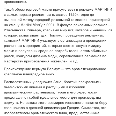
проявлениях.
Такой образ торговой марки присутствует в рекламе МАРТИНИ
с самых первых рекламных плакатов 1920х годов до
нынешней международной рекламной кампании, пришедшей
на смену Martini Man’у в 2001. В фокусе рекламных роликов —
Итальянская Ривьера, красивый мир яхт, катеров и женщин, от
которых захватывает дух. Помимо проведения рекламных
кампаний МАРТИНИ участвует в организации и проведении
различных мероприятий, которые соответствуют имиджу
марки и популярны среди ее потребителей: автомобильные
ралли, конкурсы дизайна моды, соревнования барменов по
мастерству приготовления коктейлей, и т.д.
Происхождение вермута Вермут — это ароматизированное
крепленое виноградное вино.
Расположенный у подножия Альп, богатый прекрасными
пьемонтскими винами и растущими в изобилии
ароматическими растениями, Турин и его окрестности
представляют собой идеальное место для производства
вермута. Но истoки этого всемирно известного напитка берут
свое начало в древней цивилизации Греции. Считается, что
изобретателем ароматического вина, предшественника