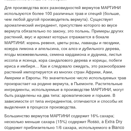
Для производства всех разновидностей вермутов МАРТИНИ
используются более 100 различных трав и специй (больше,
чем любой другой производитель вермута). Существует
ароматический ингредиент, присутствие которого во вкусе
вермута обязательно по закону, это полынь. Примеры других
растений, вкус и аромат которых отражается в бокале
МАРТИНИ: корень ревеня, цветы розы, лаванды и гвоздики,
кожура лимона и апельсина, сок алоэ и дубильного дерева,
ягоды можжевельника, семена кардамона и дудника, листья
иссопа и ясенца, кора сандалового дерева и корицы, побеги
ириса и имбиря… Как и следовало ожидать, это разнообразие
растений импортируется из многих стран Африки, Азии,
Америки и Европы. Но значительное число используемых трав
произрастает на родине вермута, в Пьемонте. Растительные
ингредиенты, используемые в производстве МАРТИНИ, могут
быть разделены на два типа: ароматические и горькие. В
зависимости от типа ингредиентов, отличаются и способы иx
выделения в процессе производства.
Большинство вермутов МАРТИНИ содержит 16% сахара;
несколько меньше сахара (15%) содержит Rоsso, a Extra Dry
coдержит приблизительно 1/6 сахара, используемого в Bianco