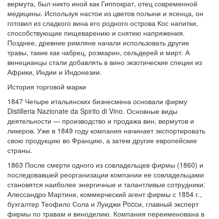
вермута, был никто иной как Гиппократ, отец современной
медицины. Используя настои из цветов полыни и ясенца, он
готовил из сладкого вина его родного острова Кос напитки,
способствующие пищеварению и снятию напряжения.
Позднее, древние римляне начали использовать другие
травы, такие как чабрец, розмарин, сельдерей и мирт. А
венецианцы стали добавлять в вино экзотические специи из
Африки, Индии и Индонезии.
История торговой марки
1847 Четыре итальянских бизнесмена основали фирму
Distilleria Nazionate da Spirito di Vino. Основные виды
деятельности — производство и продажа вин, вермутов и
ликеров. Уже в 1849 году компания начинает экспортировать
свою продукцию во Францию, а затем другие европейские
страны.
1863 После смерти одного из совладельцев фирмы (1860) и
последовавшей реорганизации компании ее совладельцами
становятся наиболее энергичные и талантливые сотрудники:
Алессандро Мартини, коммерческий агент фирмы с 1854 г.,
бухгалтер Теофило Сола и Луиджи Poccи, главный эксперт
фирмы по травам и виноделию. Компания переименована в