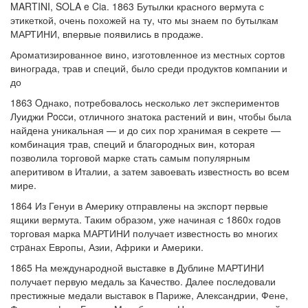
MARTINI, SOLA e Cia. 1863 Бутылки красного вермута с
этикеткой, очень похожей на ту, что мы знаем по бутылкам
МАРТИНИ, впервые появились в продаже.
Ароматизированное вино, изготовленное из местных сортов
винограда, трав и специй, было среди продуктов компании и
до
1863 Oднако, потребовалось несколько лет экспериментов
Луиджи Poccи, отличного знатока растений и вин, чтобы была
найдена уникальная — и до сих пор хранимая в секрете —
комбинация трав, специй и благородных вин, которая
позволила торговой марке стать самым популярным
аперитивом в Италии, а затем завоевать известность во всем
мире.
1864 Из Генуи в Америку отправлены на экспорт первые
ящики вермута. Таким образом, уже начиная с 1860х годов
торговая марка МАРТИНИ получает известность во многих
cтpaнах Европы, Азии, Африки и Америки.
1865 На международной выставке в Дублине МАРТИНИ
получает первую медаль за Качество. Далее последовали
престижные медали выставок в Париже, Александрии, Фене,