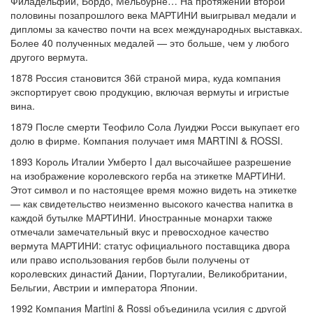
Филадельфии, Бордо, Мельбурне… На протяжении второй
половины позапрошлого века МАРТИНИ выигрывал медали и
дипломы за качество почти на всех международных выставках.
Более 40 полученных медалей — это больше, чем у любого
другого вермута.
1878 Россия становится 36й страной мира, куда компания
экспортирует свою продукцию, включая вермуты и игристые
вина.
1879 После смерти Теофило Сола Луиджи Росси выкупает его
долю в фирме. Компания получает имя MARTINI & ROSSI.
1893 Король Италии Умберто I дал высочайшее разрешение
на изображение королевского герба на этикетке МАРТИНИ.
Этот символ и по настоящее время можно видеть на этикетке
— как свидетельство неизменно высокого качества напитка в
каждой бутылке МАРТИНИ. Иностранные монархи также
отмечали замечательный вкус и превосходное качество
вермута МАРТИНИ: статус официального поставщика двора
или право использования гербов были получены от
королевских династий Дании, Португалии, Великобритании,
Бельгии, Австрии и императора Японии.
1992 Компания Martini & Rossi объединила усилия с другой