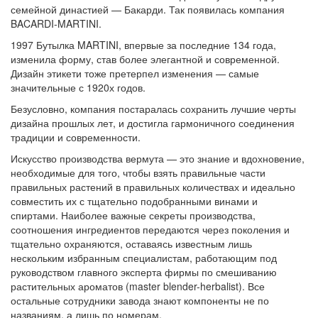
семейной династией — Бакарди. Так появилась компания
BACARDI-MARTINI.
1997 Бутылка MARTINI, впервые за последние 134 года,
изменила форму, став более элегантной и современной.
Дизайн этикети тоже претерпел изменения — самые
значительные с 1920х годов.
Безусловно, компания постаралась сохранить лучшие черты
дизайна прошлых лет, и достигла гармоничного соединения
традиции и современности.
Искусство производства вермута — это знание и вдохновение,
необходимые для того, чтобы взять правильные части
правильных растений в правильных количествах и идеально
совместить их с тщательно подобранными винами и
спиртами. Наиболее важные секреты производства,
соотношения ингредиентов передаются через поколения и
тщательно охраняются, оставаясь известным лишь
нескольким избранным специалистам, работающим под
руководством главного эксперта фирмы по смешиванию
растительных ароматов (master blender-herbalist). Все
остальные сотрудники завода знают компоненты не по
названиям, а лишь по номерам.