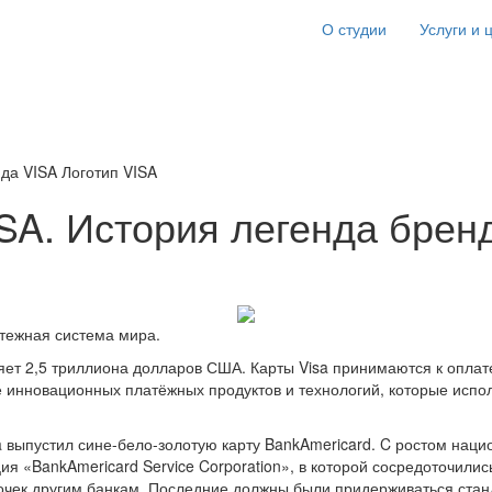
О студии
Услуги и 
да VISA Логотип VISA
SA. История легенда брен
латежная система мира.
яет 2,5 триллиона долларов США. Карты Visa принимаются к оплате
е инновационных платёжных продуктов и технологий, которые исп
ica выпустил сине-бело-золотую карту BankAmericard. C ростом нац
я «BankAmericard Service Corporation», в которой сосредоточилис
очек другим банкам. Последние должны были придерживаться станд