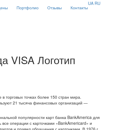
UA
RU
цены
Портфолио
Отзывы
Контакты
да VISA Логотип
 в торговых точках более 150 стран мира.
ользуют 21 тысяча финансовых организаций —
иональной популярности карт банка BankAmerica для
ь все операции с карточками «BankAmericard» и
артов и правил обращения с карточками. В 1976 г.