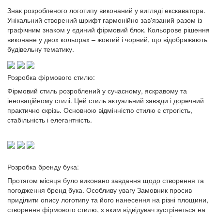
Знак розробленого логотипу виконаний у вигляді екскаватора.
Унікальний створений шрифт гармонійно зав'язаний разом із
графічним знаком у єдиний фірмовий блок. Кольорове рішення
виконане у двох кольорах – жовтий і чорний, що відображають
будівельну тематику.
Розробка фірмового стилю:
Фірмовий стиль розроблений у сучасному, яскравому та
інноваційному стилі. Цей стиль актуальний завжди і доречний
практично скрізь. Основною відмінністю стилю є строгість,
стабільність і елегантність.
Розробка бренду бука:
Протягом місяця було виконано завдання щодо створення та
погодження бренд бука. Особливу увагу Замовник просив
приділити опису логотипу та його нанесення на різні площини,
створення фірмового стилю, з яким відвідувач зустрінеться на