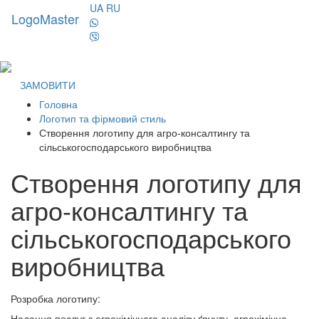
UA
RU
LogoMaster
Toggl
naviga
ЗАМОВИТИ
Головна
Логотип та фірмовий стиль
Створення логотипу для агро-консалтингу та
сільськогосподарського виробництва
Створення логотипу для
агро-консалтингу та
сільськогосподарського
виробництва
Розробка логотипу:
Надання послуг з агрохімічного аналізу ґрунту, агрохімічна