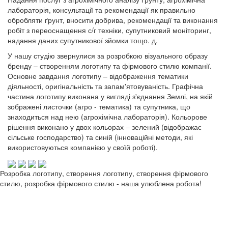
лабораторія, консультації та рекомендації як правильно
обробляти ґрунт, вносити добрива, рекомендації та виконання
робіт з переоснащення с/г техніки, супутниковий моніторинг,
надання даних супутникової зйомки тощо. д.
У нашу студію звернулися за розробкою візуального образу
бренду – створенням логотипу та фірмового стилю компанії.
Основне завдання логотипу – відображення тематики
діяльності, оригінальність та запам'ятовуваність. Графічна
частина логотипу виконана у вигляді з'єднання Землі, на якій
зображені листочки (агро - тематика) та супутника, що
знаходиться над нею (агрохімічна лабораторія). Кольорове
рішення виконано у двох кольорах – зелений (відображає
сільське господарство) та синій (інноваційні методи, які
використовуються компанією у своїй роботі).
Розробка логотипу, створення логотипу, створення фірмового
стилю, розробка фірмового стилю - наша улюблена робота!