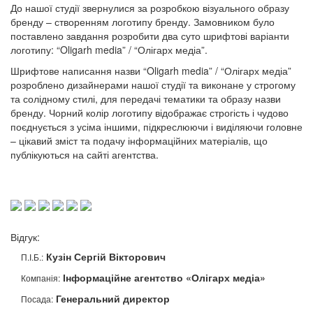
До нашої студії звернулися за розробкою візуального образу
бренду – створенням логотипу бренду. Замовником було
поставлено завдання розробити два суто шрифтові варіанти
логотипу: “Oligarh media” / “Олігарх медіа”.
Шрифтове написання назви “Oligarh media” / “Олігарх медіа”
розроблено дизайнерами нашої студії та виконане у строгому
та солідному стилі, для передачі тематики та образу назви
бренду. Чорний колір логотипу відображає строгість і чудово
поєднується з усіма іншими, підкреслюючи і виділяючи головне
– цікавий зміст та подачу інформаційних матеріалів, що
публікуються на сайті агентства.
Відгук:
Кузін Сергій Вікторович
П.І.Б.:
Інформаційне агентство «Олігарх медіа»
Компанія:
Генеральний директор
Посада: