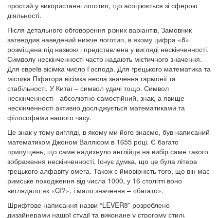
простий у використанні логотип, що асоціюється зі сферою
діяльності.
Після детального обговорення різних варіантів, Замовник
затвердив наведений нижче логотип, в якому цифра «8»
розміщена під назвою і представлена у вигляді нескінченності.
Символу нескінченності часто надають містичного значення.
Для євреїв вісімка число Господа. Для грецького математика та
містика Піфагора вісімка несла значення гармонії та
стабільності. У Китаї – символ удачі тощо. Символ
нескінченності - абсолютно самостійний, знак, а явище
нескінченності активно досліджується математиками та
філософами нашого часу.
Це знак у тому вигляді, в якому ми його знаємо, був написаний
математиком Джоном Валлісом в 1655 році. Є багато
припущень, що саме надихнуло англійця на вибір саме такого
зображення нескінченності. Існує думка, що це була літера
грецького алфавіту омега. Також є ймовірність того, що він має
римське походження від числа 1000, у 16 столітті воно
виглядало як «CI?», і мало значення – «багато».
Шрифтове написання назви “LEVER8” розроблено
дизайнерами нашої студії та виконане у строгому стилі.