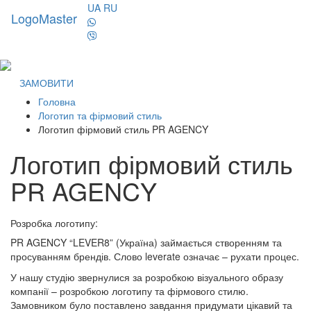
UA
RU
LogoMaster
Toggl
naviga
ЗАМОВИТИ
Головна
Логотип та фірмовий стиль
Логотип фірмовий стиль PR AGENCY
Логотип фірмовий стиль
PR AGENCY
Розробка логотипу:
PR AGENCY “LEVER8” (Україна) займається створенням та
просуванням брендів. Слово leverate означає – рухати процес.
У нашу студію звернулися за розробкою візуального образу
компанії – розробкою логотипу та фірмового стилю.
Замовником було поставлено завдання придумати цікавий та