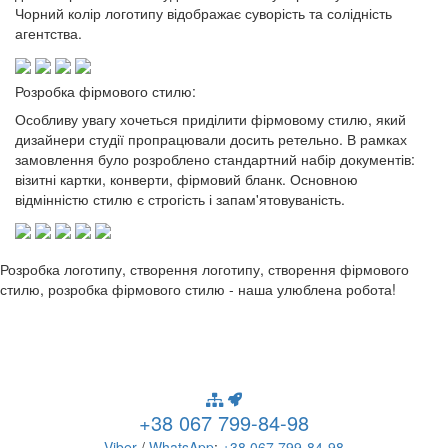
Чорний колір логотипу відображає суворість та солідність
агентства.
Розробка фірмового стилю:
Особливу увагу хочеться приділити фірмовому стилю, який
дизайнери студії пропрацювали досить ретельно. В рамках
замовлення було розроблено стандартний набір документів:
візитні картки, конверти, фірмовий бланк. Основною
відмінністю стилю є строгість і запам'ятовуваність.
Розробка логотипу, створення логотипу, створення фірмового
стилю, розробка фірмового стилю - наша улюблена робота!
+38 067 799-84-98
Viber
/
WhatsApp
:
+38 067 799-84-98