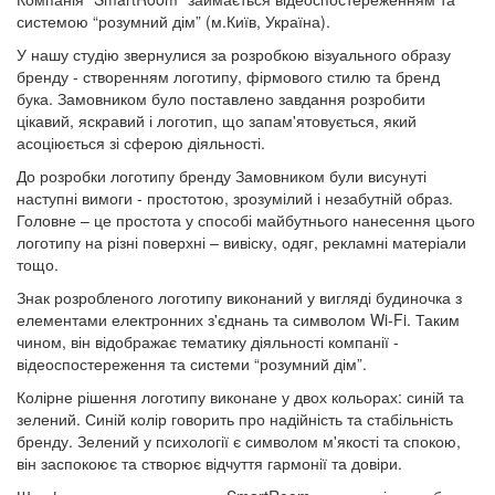
системою “розумний дім” (м.Київ, Україна).
У нашу студію звернулися за розробкою візуального образу
бренду - створенням логотипу, фірмового стилю та бренд
бука. Замовником було поставлено завдання розробити
цікавий, яскравий і логотип, що запам'ятовується, який
асоціюється зі сферою діяльності.
До розробки логотипу бренду Замовником були висунуті
наступні вимоги - простотою, зрозумілий і незабутній образ.
Головне – це простота у способі майбутнього нанесення цього
логотипу на різні поверхні – вивіску, одяг, рекламні матеріали
тощо.
Знак розробленого логотипу виконаний у вигляді будиночка з
елементами електронних з'єднань та символом Wi-Fi. Таким
чином, він відображає тематику діяльності компанії -
відеоспостереження та системи “розумний дім”.
Колірне рішення логотипу виконане у двох кольорах: синій та
зелений. Синій колір говорить про надійність та стабільність
бренду. Зелений у психології є символом м'якості та спокою,
він заспокоює та створює відчуття гармонії та довіри.