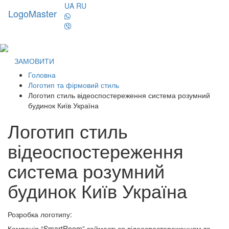
UA
RU
LogoMaster
Toggl
naviga
ЗАМОВИТИ
Головна
Логотип та фірмовий стиль
Логотип стиль відеоспостереження система розумний
будинок Київ Україна
Логотип стиль
відеоспостереження
система розумний
будинок Київ Україна
Розробка логотипу:
Компанія “SmartRoom” займається відеоспостереженням та