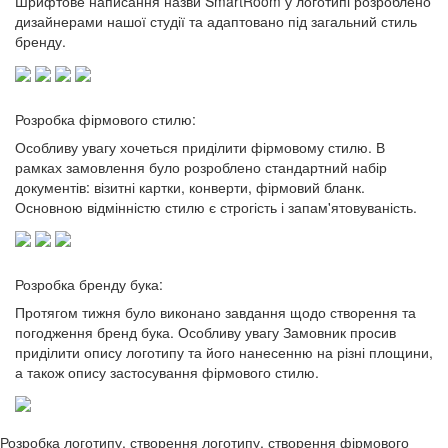
Шрифтове написання назви SmartRoom у логотипі розроблено
дизайнерами нашої студії та адаптовано під загальний стиль
бренду.
Розробка фірмового стилю:
Особливу увагу хочеться приділити фірмовому стилю. В
рамках замовлення було розроблено стандартний набір
документів: візитні картки, конверти, фірмовий бланк.
Основною відмінністю стилю є строгість і запам'ятовуваність.
Розробка бренду бука:
Протягом тижня було виконано завдання щодо створення та
погодження бренд бука. Особливу увагу Замовник просив
приділити опису логотипу та його нанесенню на різні площини,
а також опису застосування фірмового стилю.
Розробка логотипу, створення логотипу, створення фірмового