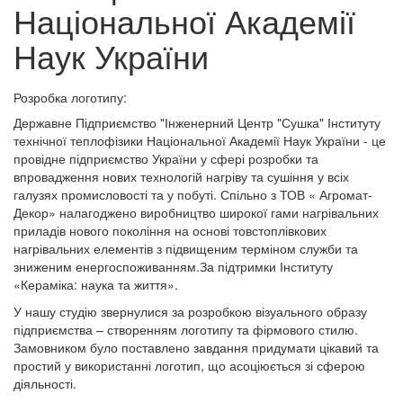
Національної Академії
Наук України
Розробка логотипу:
Державне Підприємство "Інженерний Центр "Сушка" Інституту
технічної теплофізики Національної Академії Наук України - це
провідне підприємство України у сфері розробки та
впровадження нових технологій нагріву та сушіння у всіх
галузях промисловості та у побуті. Спільно з ТОВ « Агромат-
Декор» налагоджено виробництво широкої гами нагрівальних
приладів нового покоління на основі товстоплівкових
нагрівальних елементів з підвищеним терміном служби та
зниженим енергоспоживанням.За підтримки Інституту
«Кераміка: наука та життя».
У нашу студію звернулися за розробкою візуального образу
підприємства – створенням логотипу та фірмового стилю.
Замовником було поставлено завдання придумати цікавий та
простий у використанні логотип, що асоціюється зі сферою
діяльності.