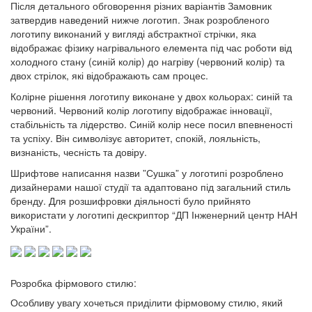
Після детального обговорення різних варіантів Замовник
затвердив наведений нижче логотип. Знак розробленого
логотипу виконаний у вигляді абстрактної стрічки, яка
відображає фізику нагрівального елемента під час роботи від
холодного стану (синій колір) до нагріву (червоний колір) та
двох стрілок, які відображають сам процес.
Колірне рішення логотипу виконане у двох кольорах: синій та
червоний. Червоний колір логотипу відображає інновації,
стабільність та лідерство. Синій колір несе посил впевненості
та успіху. Він символізує авторитет, спокій, лояльність,
визнаність, чесність та довіру.
Шрифтове написання назви ”Сушка” у логотипі розроблено
дизайнерами нашої студії та адаптовано під загальний стиль
бренду. Для розшифровки діяльності було прийнято
використати у логотипі дескриптор “ДП Інженерний центр НАН
України”.
Розробка фірмового стилю:
Особливу увагу хочеться приділити фірмовому стилю, який