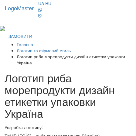
UA
RU
LogoMaster
Toggl
naviga
ЗАМОВИТИ
Головна
Логотип та фірмовий стиль
Логотип риба морепродукти дизайн етикетки упаковки
Україна
Логотип риба
морепродукти дизайн
етикетки упаковки
Україна
Розробка логотипу:
ТМ “РИБОЇД” – риба та морепродукти (Україна).