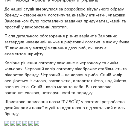
До нашої студії звернулися за розробкою візуального образу
бренду – створенням логотипу та дизайну етикетки, упаковки.
Замовником було поставлено завдання придумати цікавий та
простий у використанні логотип.
Після детального обговорення різних варіантів Замовник
затвердив наведений нижче шрифтовий логотип, в якому буква
“Ї” виконана у вигляді з'єднання двох риб, очі яких є
елементом шрифту.
Колірне рішення логотипу виконане в червоному та синім
кольорах. Червоний колір логотипу відображає стабільність та
лідерство бренду. Червоний – це червона риба. Синій колір
асоціюється із силою, важливістю, авторитетністю, надійністю,
впевненістю. Синій - колір моря та неба. Він справляє
враження спокою, незворушності та порядку.
Шрифтове написання назви “РИБОЇД” у логотипі розроблено
дизайнерами нашої студії та адаптовано під загальний стиль
бренду.