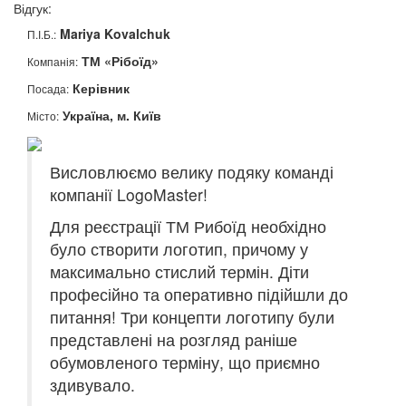
Відгук:
Mariya Kovalchuk
П.І.Б.:
ТМ «Рібоїд»
Компанія:
Керівник
Посада:
Україна, м. Київ
Місто:
Висловлюємо велику подяку команді
компанії LogoMaster!
Для реєстрації ТМ Рибоїд необхідно
було створити логотип, причому у
максимально стислий термін. Діти
професійно та оперативно підійшли до
питання! Три концепти логотипу були
представлені на розгляд раніше
обумовленого терміну, що приємно
здивувало.