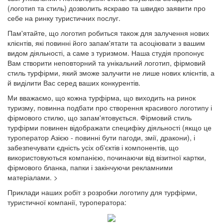
(логотип та стиль) дозволить яскраво та швидко заявити про
себе на ринку туристичних послуг.
Пам'ятайте, що логотип робиться також для залучення нових
клієнтів, які повинні його запам'ятати та асоціювати з вашим
видом діяльності, а саме з туризмом. Наша студія пропонує
Вам створити неповторний та унікальний логотип, фірмовий
стиль турфірми, який зможе залучити не лише нових клієнтів, а
й виділити Вас серед ваших конкурентів.
Ми вважаємо, що кожна турфірма, що виходить на ринок
туризму, повинна подбати про створення красивого логотипу і
фірмового стилю, що запам'ятовується. Фірмовий стиль
турфірми повинен відображати специфіку діяльності (якщо це
туроператор Азією - повинні бути пагоди, змії, дракони), і
забезпечувати єдність усіх об'єктів і компонентів, що
використовуються компанією, починаючи від візитної картки,
фірмового бланка, папки і закінчуючи рекламними
матеріалами.
>
Приклади наших робіт з розробки логотипу для турфірми,
туристичної компанії, туроператора: