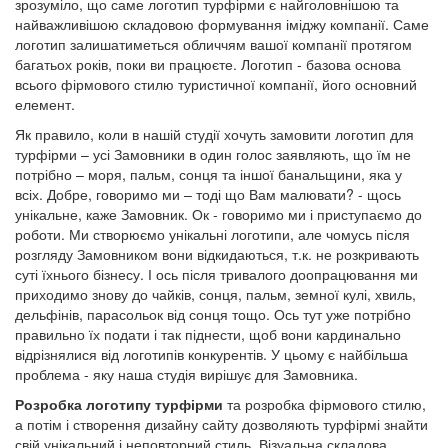
зрозуміло, що саме логотип турфірми є найголовнішою та
найважливішою складовою формування іміджу компанії. Саме
логотип залишатиметься обличчям вашої компанії протягом
багатьох років, поки ви працюєте. Логотип - базова основа
всього фірмового стилю туристичної компанії, його основний
елемент.
Як правило, коли в нашій студії хочуть замовити логотип для
турфірми – усі Замовники в один голос заявляють, що їм не
потрібно – моря, пальм, сонця та іншої банальщини, яка у
всіх. Добре, говоримо ми – тоді що Вам малювати? - щось
унікальне, каже Замовник. Ок - говоримо ми і приступаємо до
роботи. Ми створюємо унікальні логотипи, але чомусь після
розгляду Замовником вони відкидаються, т.к. не розкривають
суті їхнього бізнесу. І ось після тривалого доопрацювання ми
приходимо знову до чайків, сонця, пальм, земної кулі, хвиль,
дельфінів, парасольок від сонця тощо. Ось тут уже потрібно
правильно їх подати і так піднести, щоб вони кардинально
відрізнялися від логотипів конкурентів. У цьому є найбільша
проблема - яку наша студія вирішує для Замовника.
Розробка логотипу турфірми
та розробка фірмового стилю,
а потім і створення дизайну сайту дозволяють турфірмі знайти
свій унікальний і неповторний стиль. Візуальна складова