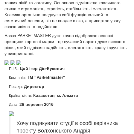
тонких ліній та логотипу. Основною відмінністю класичного
стилю є стриманість, строгість, стабільність і елегантність.
Класика органічно поєднує в собі функціональний та
естетичний аспекти, він не впадає в око, а привертає увагу
своєю якістю та надійністю.
Назва PARKETMASTER дуже точно відображає основні
принципи торгової марки - це сучасний паркет дуже високого
рівня, який відрізняє надійність, елегантність, красу і зручність
у використанні.
Цой Ігор Дін-Кукович
П.І.Б.:
TM "Parketmaster"
Компанія:
Директор
Посада:
Казахстан, м. Алмати
Країна, місто:
26 вересня 2016
Дата:
Хочу подякувати студії в особі керівника
проекту Волхонського Андрія