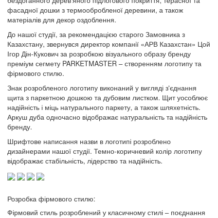
бездоганного дерев'яного підлогового покриття, терасної та
фасадної дошки з термообробленої деревини, а також
матеріалів для декор оздоблення.
До нашої студії, за рекомендацією старого Замовника з
Казахстану, звернувся директор компанії «АРВ Казахстан» Цой
Ігор Дін-Кукович за розробкою візуального образу бренду
преміум сегмету PARKETMASTER – створенням логотипу та
фірмового стилю.
Знак розробленого логотипу виконаний у вигляді з'єднання
щита з паркетною дошкою та дубовим листком. Щит уособлює
надійність і міць натурального паркету, а також шляхетність.
Аркуш дуба одночасно відображає натуральність та надійність
бренду.
Шрифтове написання назви в логотипі розроблено
дизайнерами нашої студії. Темно-коричневий колір логотипу
відображає стабільність, лідерство та надійність.
Розробка фірмового стилю:
Фірмовий стиль розроблений у класичному стилі – поєднання