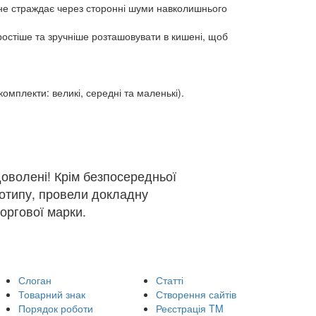
му не страждає через сторонні шуми навколишнього
ростіше та зручніше розташовувати в кишені, щоб
комплекти: великі, середні та маленькі).
оволені! Крім безпосередньої
готипу, провели докладну
оргової марки.
Слоган
Статті
Товарний знак
Створення сайтів
Порядок роботи
Реєстрація TM