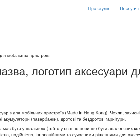
Про студію
Послуги т
для мобільних пристроїв
азва, логотип аксесуари д
арів для мобільних пристроїв (Made in Hong Kong). Чохли, захисні п
ні акумулятори (павербанки), дротові та бездротові гарнітури.
має бути унікальною (тобто у світі не повинно бути аналогічних ком
кістю, надійністю, інноваційними та сучасними рішеннями для аксе