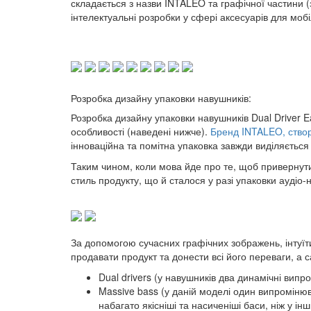
складається з назви INTALEO та графічної частини (з
інтелектуальні розробки у сфері аксесуарів для мо
Розробка дизайну упаковки навушників:
Розробка дизайну упаковки навушників Dual Driver E
особливості (наведені нижче).
Бренд INTALEO, ство
інноваційна та помітна упаковка завжди виділяєтьс
Таким чином, коли мова йде про те, щоб привернут
стиль продукту, що й сталося у разі упаковки аудіо-
За допомогою сучасних графічних зображень, інтуїт
продавати продукт та донести всі його переваги, а 
Dual drivers (у навушників два динамічні випр
Massive bass (у даній моделі один випромінюв
набагато якісніші та насиченіші баси, ніж у інш