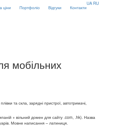
UA
RU
а ціни
Портфоліо
Відгуки
Контакти
ля мобільних
лівки та скла, зарядні пристрої, автотримачі,
паній + вільний домен для сайту .com, .hk). Назва
суарів. Мовне написання – латиниця.