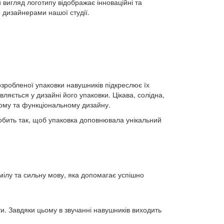
 вигляд логотипу відображає інноваційні та
 дизайнерами нашої студії.
озробленої упаковки навушників підкреслює їх
ляється у дизайні його упаковки. Цікава, солідна,
ному та функціональному дизайну.
обить так, щоб упаковка доповнювала унікальний
мілу та сильну мову, яка допомагає успішно
ти. Завдяки цьому в звучанні навушників виходить