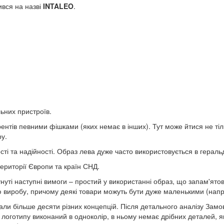
ився на назві
INTALEO
.
льних пристроїв.
урентів певними фішками (яких немає в інших). Тут може йтися не ті
ру.
сті та надійності. Образ лева дуже часто використовується в гераль
ериторії Європи та країн СНД.
ті наступні вимоги – простий у використанні образ, що запам'ятову
 виробу, причому деякі товари можуть бути дуже маленькими (напр
али більше десяти різних концепцій. Після детального аналізу Замо
логотипу виконаний в одноколір, в ньому немає дрібних деталей, я