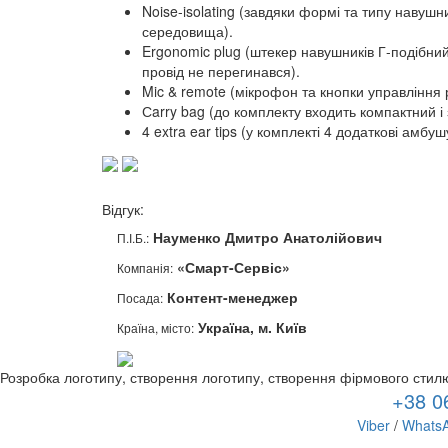
Noise-isolating (завдяки формі та типу навушн
середовища).
Ergonomic plug (штекер навушників Г-подібни
провід не перегинався).
Mic & remote (мікрофон та кнопки управління 
Сarry bag (до комплекту входить компактний і
4 extra ear tips (у комплекті 4 додаткові амб
Відгук:
Науменко Дмитро Анатолійович
П.І.Б.:
«Смарт-Сервіс»
Компанія:
Контент-менеджер
Посада:
Україна, м. Київ
Країна, місто:
Розробка логотипу, створення логотипу, створення фірмового стил
+38 0
Viber
/
Whats