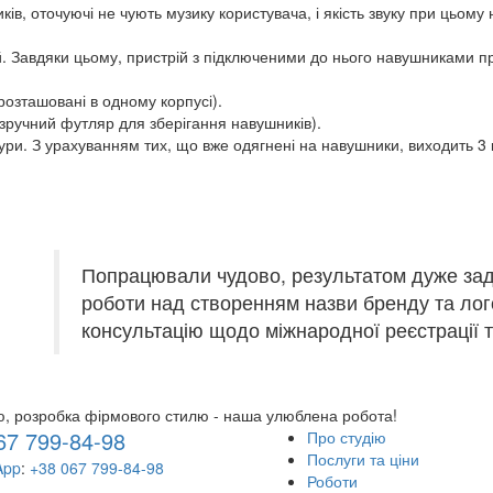
иків, оточуючі не чують музику користувача, і якість звуку при цьо
й. Завдяки цьому, пристрій з підключеними до нього навушниками п
розташовані в одному корпусі).
 зручний футляр для зберігання навушників).
ушури. З урахуванням тих, що вже одягнені на навушники, виходить 3 
Попрацювали чудово, результатом дуже зад
роботи над створенням назви бренду та ло
консультацію щодо міжнародної реєстрації т
ю, розробка фірмового стилю - наша улюблена робота!
67 799-84-98
Про студію
Послуги та ціни
App
:
+38 067 799-84-98
Роботи