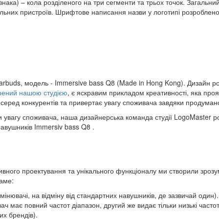
нака) – кола розділеного на три сегменти та трьох точок. Загальний
більних пристроїв. Шрифтове написання назви у логотипі розроблено
arbuds, модель - Immersive bass Q8 (Made in Hong Kong). Дизайн р
рений нашою студією
, є яскравим прикладом креативності, яка прояв
я серед конкурентів та привертає увагу споживача завдяки продума
и увагу споживача, наша дизайнерська команда студії LogoMaster р
навушників Immersiv bass Q8 .
ивного проектування та унікального функціоналу ми створили зрозу
саме:
омінювачі, на відміну від стандартних навушників, де зазвичай один).
ач має повний частот діапазон, другий же видає тільки низькі часто
их брендів).