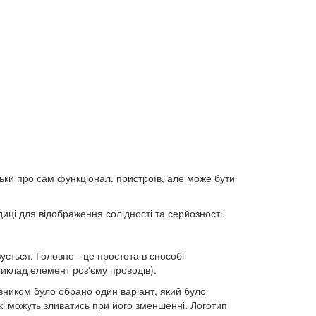
льки про сам функціонал. пристроїв, але може бути
диці для відображення солідності та серйозності.
ється. Головне - це простота в способі
иклад елемент роз'єму проводів).
вником було обрано один варіант, який було
кі можуть зливатись при його зменшенні. Логотип