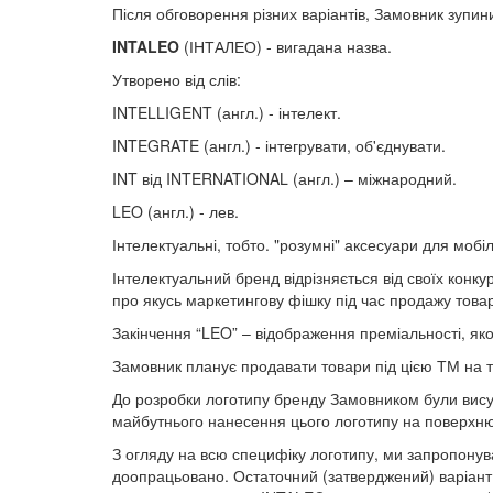
Після обговорення різних варіантів, Замовник зупин
INTALEO
(ІНТАЛЕО) - вигадана назва.
Утворено від слів:
INTELLIGENT (англ.) - інтелект.
INTEGRATE (англ.) - інтегрувати, об'єднувати.
INT від INTERNATIONAL (англ.) – міжнародний.
LEO (англ.) - лев.
Інтелектуальні, тобто. "розумні" аксесуари для мобі
Інтелектуальний бренд відрізняється від своїх конк
про якусь маркетингову фішку під час продажу това
Закінчення “LEO” – відображення преміальності, яко
Замовник планує продавати товари під цією ТМ на т
До розробки логотипу бренду Замовником були висуну
майбутнього нанесення цього логотипу на поверхню
З огляду на всю специфіку логотипу, ми запропонув
доопрацьовано. Остаточний (затверджений) варіант 