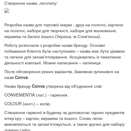
Створення назви, логотипу:
Розробка назви для торгової марки - друк на полотні, картини
на полотні, набори для творчості, набори для малювання,
кераміка та багато іншого (Україна, м.Слов'янськ).
Роботу розпочали з розробки назви бренду. Основні
побажання Клієнта були наступними – назва має бути цікавою
та легкою для запам'ятовування. Асоціюватись із тематикою
діяльності компанії. Мовне написання – латиниця.
Після обговорення різних варіантів, Замовник зупинився на
назві
Conva
.
Назва бренду
Conva
утворена від об'єднання слів:
CONVENIENTIA (лат.) - гармонія.
COLOUR (англ.) – колір.
Створення гармонії в будинку за допомогою гарних предметів
інтер'єру – картин, кераміки та іншого. Слово легко
вимовляється та запам'ятовується, а також зручно для набору
домену сайту.