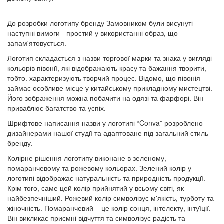
До розробки логотипу бренду Замовником були висунуті
наступні вимоги - простий у використанні образ, що
запам'ятовується.
Логотип складається з назви торгової марки та знака у вигляді
кольорів півонії, які відображають красу та бажання творити,
тобто. характеризують творчий процес. Відомо, що півонія
займає особливе місце у китайському прикладному мистецтві.
Його зображення можна побачити на одязі та фарфорі. Він
приваблює багатство та успіх.
Шрифтове написання назви у логотипі “Conva” розроблено
дизайнерами нашої студії та адаптоване під загальний стиль
бренду.
Колірне рішення логотипу виконане в зеленому,
помаранчевому та рожевому кольорах. Зелений колір у
логотипі відображає натуральність та природність продукції.
Крім того, саме цей колір прийнятий у всьому світі, як
найбезпечніший. Рожевий колір символізує м'якість, турботу та
жіночність. Помаранчевий – це колір сонця, інтелекту, інтуїції.
Він викликає приємні відчуття та символізує радість та