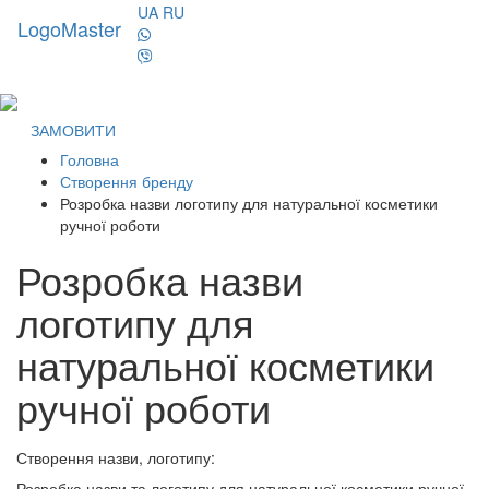
UA
RU
LogoMaster
Toggl
naviga
ЗАМОВИТИ
Головна
Створення бренду
Розробка назви логотипу для натуральної косметики
ручної роботи
Розробка назви
логотипу для
натуральної косметики
ручної роботи
Створення назви, логотипу:
Розробка назви та логотипу для натуральної косметики ручної