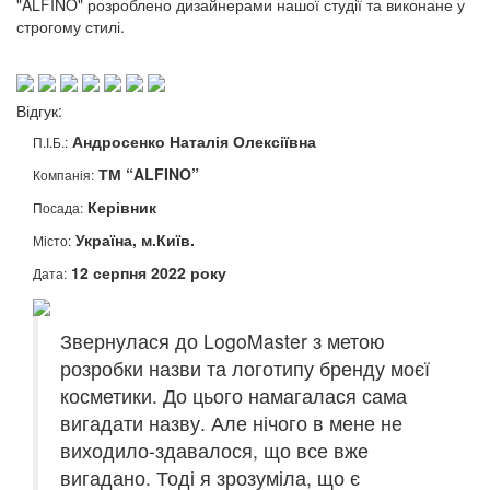
"ALFINO" розроблено дизайнерами нашої студії та виконане у
строгому стилі.
Відгук:
Андросенко Наталія Олексіївна
П.І.Б.:
ТМ “ALFINO”
Компанія:
Керівник
Посада:
Україна, м.Київ.
Місто:
12 серпня 2022 року
Дата:
Звернулася до LogoMaster з метою
розробки назви та логотипу бренду моєї
косметики. До цього намагалася сама
вигадати назву. Але нічого в мене не
виходило-здавалося, що все вже
вигадано. Тоді я зрозуміла, що є