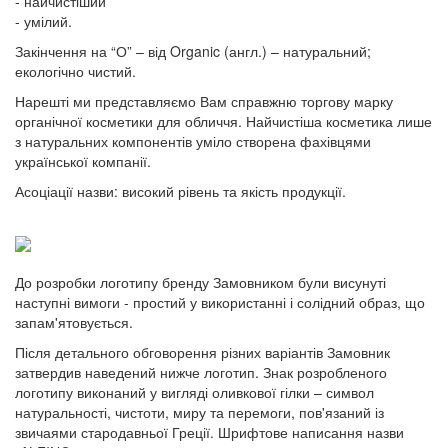
- найчистіший
- умілий.
Закінчення на “О” – від Organic (англ.) – натуральний;
екологічно чистий.
Нарешті ми представляємо Вам справжню торгову марку
органічної косметики для обличчя. Найчистіша косметика лише
з натуральних компонентів уміло створена фахівцями
української компанії.
Асоціації назви: високий рівень та якість продукції.
До розробки логотипу бренду Замовником були висунуті
наступні вимоги - простий у використанні і солідний образ, що
запам'ятовується.
Після детального обговорення різних варіантів Замовник
затвердив наведений нижче логотип. Знак розробленого
логотипу виконаний у вигляді оливкової гілки – символ
натуральності, чистоти, миру та перемоги, пов'язаний із
звичаями стародавньої Греції. Шрифтове написання назви