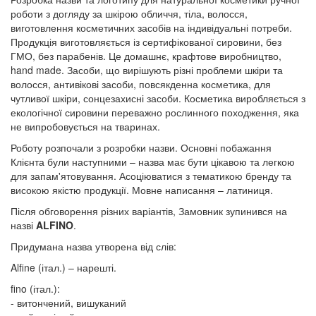
роботи з догляду за шкірою обличчя, тіла, волосся,
виготовлення косметичних засобів на індивідуальні потреби.
Продукція виготовляється із сертифікованої сировини, без
ГМО, без парабенів. Це домашнє, крафтове виробництво,
hand made. Засоби, що вирішують різні проблеми шкіри та
волосся, антивікові засоби, повсякденна косметика, для
чутливої шкіри, сонцезахисні засоби. Косметика виробляється з
екологічної сировини переважно рослинного походження, яка
не випробовується на тваринах.
Роботу розпочали з розробки назви. Основні побажання
Клієнта були наступними – назва має бути цікавою та легкою
для запам'ятовування. Асоціюватися з тематикою бренду та
високою якістю продукції. Мовне написання – латиниця.
Після обговорення різних варіантів, Замовник зупинився на
назві
ALFINO
.
Придумана назва утворена від слів:
Alfine (італ.) – нарешті.
fino (італ.):
- витончений, вишуканий