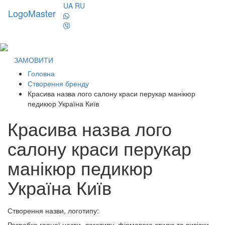
UA
RU
LogoMaster
Toggl
naviga
ЗАМОВИТИ
Головна
Створення бренду
Красива назва лого салону краси перукар манікюр
педикюр Україна Київ
Красива назва лого
салону краси перукар
манікюр педикюр
Україна Київ
Створення назви, логотипу:
Розробка гарної назви, логотипу, фірмового стилю та вивіски