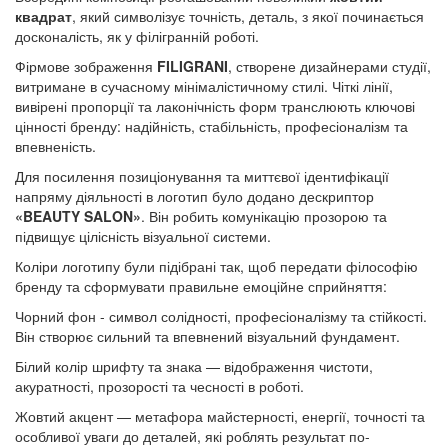
квадрат
, який символізує точність, деталь, з якої починається
досконалість, як у філігранній роботі.
Фірмове зображення
FILIGRANI
, створене дизайнерами студії,
витримане в сучасному мінімалістичному стилі. Чіткі лінії,
вивірені пропорції та лаконічність форм транслюють ключові
цінності бренду: надійність, стабільність, професіоналізм та
впевненість.
Для посилення позиціонування та миттєвої ідентифікації
напряму діяльності в логотип було додано дескриптор
«BEAUTY SALON»
. Він робить комунікацію прозорою та
підвищує цілісність візуальної системи.
Коліри логотипу були підібрані так, щоб передати філософію
бренду та сформувати правильне емоційне сприйняття:
Чорний фон - символ солідності, професіоналізму та стійкості.
Він створює сильний та впевнений візуальний фундамент.
Білий колір шрифту та знака — відображення чистоти,
акуратності, прозорості та чесності в роботі.
Жовтий акцент — метафора майстерності, енергії, точності та
особливої уваги до деталей, які роблять результат по-