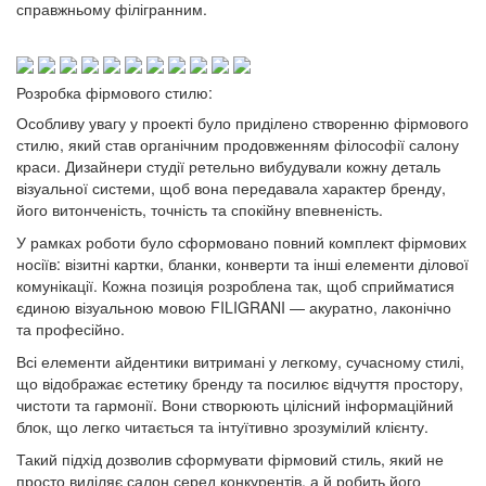
справжньому філігранним.
Розробка фірмового стилю:
Особливу увагу у проекті було приділено створенню фірмового
стилю, який став органічним продовженням філософії салону
краси. Дизайнери студії ретельно вибудували кожну деталь
візуальної системи, щоб вона передавала характер бренду,
його витонченість, точність та спокійну впевненість.
У рамках роботи було сформовано повний комплект фірмових
носіїв: візитні картки, бланки, конверти та інші елементи ділової
комунікації. Кожна позиція розроблена так, щоб сприйматися
єдиною візуальною мовою FILIGRANI — акуратно, лаконічно
та професійно.
Всі елементи айдентики витримані у легкому, сучасному стилі,
що відображає естетику бренду та посилює відчуття простору,
чистоти та гармонії. Вони створюють цілісний інформаційний
блок, що легко читається та інтуїтивно зрозумілий клієнту.
Такий підхід дозволив сформувати фірмовий стиль, який не
просто виділяє салон серед конкурентів, а й робить його