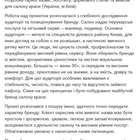
для салону краси (Україна, м.Київ).
Робота над проектом розпочалася з глибокого дослідження
аудиторії та позиціонування бренду. Салон надає перукарські
послуги та нігтьовий сервіс – манікюр, педикюр. Основна
аудиторія — жителі та спеціалісти ділового району Києва, для
яких догляд за собою є не розкішшю, а частиною звичного
ритму життя. Це люди, які цінують спокій, професіоналізм та
передбачувано високий рівень сервісу. Вони обирають бренди
із змістом, зрозумілими цінностями та чистою візуальною
комунікацією. Більшість — жінки 30+, із середнім та високим
рівнем доходу, орієнтовані не на знижки, а на якість, довіру та
комфорт. Для цієї аудиторії особливо важливими є
стабільність, чесність, повага до часу та відсутність зайвого
пафосу. Саме на цих принципах і було побудовано майбутній
бренд салону краси.
Проект розпочався з пошуку імені, здатного точно передати
характер бренду. Клієнт окреслив чіткі вимоги: назва має бути
простою і зрозумілою, цікавою, легкою для запам'ятовування,
асоціюватися з діяльністю салону та високим рівнем послуг.
Обов'язковою умовою є написання назви латиницею.