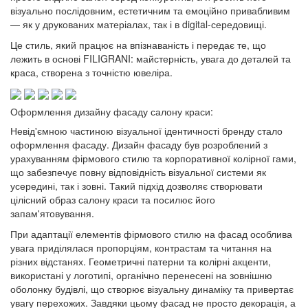
візуально послідовним, естетичним та емоційно привабливим
— як у друкованих матеріалах, так і в digital-середовищі.
Це стиль, який працює на впізнаваність і передає те, що
лежить в основі FILIGRANI: майстерність, увага до деталей та
краса, створена з точністю ювеліра.
Оформлення дизайну фасаду салону краси:
Невід'ємною частиною візуальної ідентичності бренду стало
оформлення фасаду. Дизайн фасаду був розроблений з
урахуванням фірмового стилю та корпоративної колірної гами,
що забезпечує повну відповідність візуальної системи як
усередині, так і зовні. Такий підхід дозволяє створювати
цілісний образ салону краси та посилює його
запам'ятовування.
При адаптації елементів фірмового стилю на фасад особлива
увага приділялася пропорціям, контрастам та читання на
різних відстанях. Геометричні патерни та колірні акценти,
використані у логотипі, органічно перенесені на зовнішню
оболонку будівлі, що створює візуальну динаміку та привертає
увагу перехожих. Завдяки цьому фасад не просто декорація, а