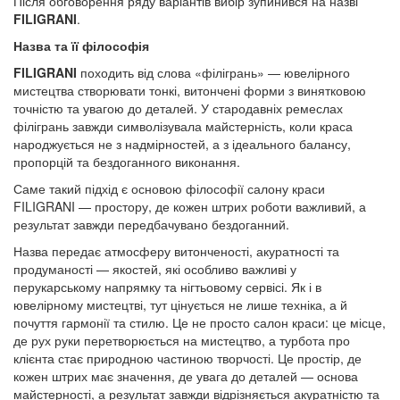
Після обговорення ряду варіантів вибір зупинився на назві
FILIGRANI
.
Назва та її філософія
FILIGRANI
походить від слова «філігрань» — ювелірного
мистецтва створювати тонкі, витончені форми з винятковою
точністю та увагою до деталей. У стародавніх ремеслах
філігрань завжди символізувала майстерність, коли краса
народжується не з надмірностей, а з ідеального балансу,
пропорцій та бездоганного виконання.
Саме такий підхід є основою філософії салону краси
FILIGRANI — простору, де кожен штрих роботи важливий, а
результат завжди передбачувано бездоганний.
Назва передає атмосферу витонченості, акуратності та
продуманості — якостей, які особливо важливі у
перукарському напрямку та нігтьовому сервісі. Як і в
ювелірному мистецтві, тут цінується не лише техніка, а й
почуття гармонії та стилю. Це не просто салон краси: це місце,
де рух руки перетворюється на мистецтво, а турбота про
клієнта стає природною частиною творчості. Це простір, де
кожен штрих має значення, де увага до деталей — основа
майстерності, а результат завжди відрізняється акуратністю та