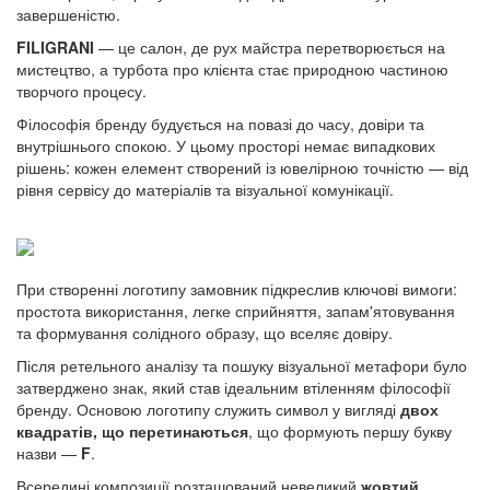
завершеністю.
FILIGRANI
— це салон, де рух майстра перетворюється на
мистецтво, а турбота про клієнта стає природною частиною
творчого процесу.
Філософія бренду будується на повазі до часу, довіри та
внутрішнього спокою. У цьому просторі немає випадкових
рішень: кожен елемент створений із ювелірною точністю — від
рівня сервісу до матеріалів та візуальної комунікації.
При створенні логотипу замовник підкреслив ключові вимоги:
простота використання, легке сприйняття, запам'ятовування
та формування солідного образу, що вселяє довіру.
Після ретельного аналізу та пошуку візуальної метафори було
затверджено знак, який став ідеальним втіленням філософії
бренду. Основою логотипу служить символ у вигляді
двох
квадратів, що перетинаються
, що формують першу букву
назви —
F
.
Всередині композиції розташований невеликий
жовтий