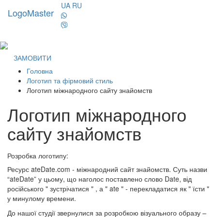
UA
RU
LogoMaster
Toggl
naviga
ЗАМОВИТИ
Головна
Логотип та фірмовий стиль
Логотип міжнародного сайту знайомств
Логотип міжнародного
сайту знайомств
Розробка логотипу:
Ресурс ateDate.com - міжнародний сайт знайомств. Суть назви
“ateDate” у цьому, що наголос поставлено слово Date, від
російського " зустрічатися " , а " ate " - перекладатися як " їсти "
у минулому времени.
До нашої студії звернулися за розробкою візуального образу –