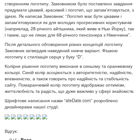
створенням логотипу. Замовником було поставлено завдання
придумати цікавий, красивий і логотип, що запам'ятовується, з
ідеєю. Як написав Замовник: “Логотип має бути цікавим і
запам'ятовуємося як для молодих прогресивних користувачів
(наприклад, 28-річного айтішника, який живе в Нью Йорку), так
і таким, що не лякає для 68-річного пенсіонера з Німеччини”.
Після детального обговорення різних концепцій логотипу
Замовник затвердив наведений нижче варіант. Фішкою
логотипу є стилізація серця у буку “D”.
Колірне рішення логотипу виконане в синьому та оранжевому
кольорі. Синій колір асоціюється з авторитетністю, надійністю,
впевненістю, а також говорить про надійність та стабільність
сайту. Помаранчевий колір логотипу відображає оптимізм,
життєлюбність та радість, що дуже важливо у сфері знайомств.
Шрифтове написання назви “ateDate.com” розроблено
дизайнерами нашої студії.
Відгук:
Boss
П.І.Б.: