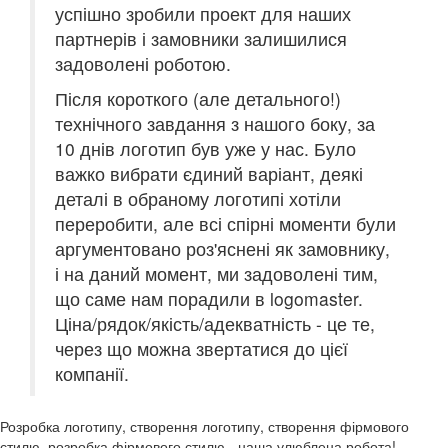
успішно зробили проект для наших
партнерів і замовники залишилися
задоволені роботою.
Після короткого (але детального!)
технічного завдання з нашого боку, за
10 днів логотип був уже у нас. Було
важко вибрати єдиний варіант, деякі
деталі в обраному логотипі хотіли
переробити, але всі спірні моменти були
аргументовано роз'яснені як замовнику,
і на даний момент, ми задоволені тим,
що саме нам порадили в logomaster.
Ціна/рядок/якість/адекватність - це те,
через що можна звертатися до цієї
компанії.
Розробка логотипу, створення логотипу, створення фірмового
стилю, розробка фірмового стилю - наша улюблена робота!