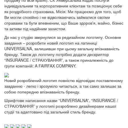
продажу по всій країні). СК Універсальна надає послуги
індивідуальним та корпоративним клієнтам та позиціонує себе
як роздрібного страховика. Місія: Ми працюємо для того, щоб
Ви могли спокійно і не відволікаючись займатися своїми
справами та бути впевненим, що Ваше здоров'я, майно, бізнес
та активи під надійним захистом.
До нас у студію звернулися за редизайном логотипу. Основне
завдання – розробити новий логотип на латиниці
UNIVERSALNA, залишивши при цьому загальну впізнаваність
бренду. Також до логотипу потрібно додати дескриптор
“INSURANCE / СТРАХУВАННЯ”, а також приналежність до
групи компаній: A FAIRFAX COMPANY.
Новий розроблений логотип повністю відповідає поставленому
завданню - легко і зрозуміло читається, а так само залишає за
собою попередню впізнаваність бренду.
Шрифтове написання назви “UNIVERSALNA”, “INSURANCE /
СТРАХУВАННЯ” у логотипі розроблено дизайнерами нашої
студії та адаптовано під загальний стиль бренду.