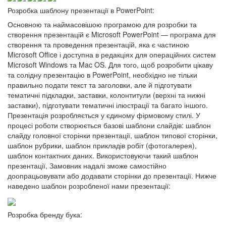
Розробка шаблону презентації в PowerPoint:
Основною та наймасовішою програмою для розробки та
створення презентацій є Microsoft PowerPoint — програма для
створення та проведення презентацій, яка є частиною
Microsoft Office і доступна в редакціях для операційних систем
Microsoft Windows та Mac OS. Для того, щоб розробити цікаву
та солідну презентацію в PowerPoint, необхідно не тільки
правильно подати текст та заголовки, але й підготувати
тематичні підкладки, заставки, колонтитули (верхні та нижні
заставки), підготувати тематичні ілюстрації та багато іншого.
Презентація розробляється у єдиному фірмовому стилі. У
процесі роботи створюється базові шаблони слайдів: шаблон
слайду головної сторінки презентації, шаблон типової сторінки,
шаблон рубрики, шаблон прикладів робіт (фотогалерея),
шаблон контактних даних. Використовуючи такий шаблон
презентації, Замовник надалі зможе самостійно
доопрацьовувати або додавати сторінки до презентації. Нижче
наведено шаблон розробленої нами презентації:
Розробка бренду бука: